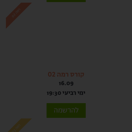
ר
2
מ
ה
0
קורס רמה 02
16.09
ימי רביעי 19:30
להרשמה
ר
3
מ
ה
0