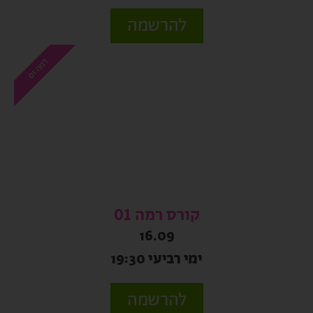
להרשמה
ר
1
מ
ה
0
קורס רמה 01
16.09
ימי רביעי 19:30
להרשמה