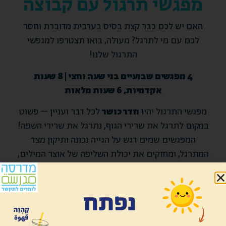
מפגשי תרגול עם קבוצה
האם יש לכם כבר קצת בסיס בערבית מדוברת וחסר
לכם עם מי לתרגל? מעולה, בואו תצטרפו למגפשי
התרגול שלנו!
4 מפגשים שבועיים בני שעה וחצי | 8 שעות
אקדמיות, 6 שעות מלאות
מפגשי התרגול יהיו
חדר כושר
לכל דבר ועניין – פשוט
במקום לתרגל את שרירי הגוף, נתרגל את שרירי השפה!
המפגשים שמים דגש על הגייה נכונה ותיקון מצד
המתרגל, ומחזקים את יכולת השליפה של אוצר המילים,
המענה הנכון לשאלות, וקיום המיומנות החשובה ביותר
שאנו מקדמים במדרסה שהיא ״פינג פונג לשוני״ –
המסוגלות לא רק לצבור ידע רב בשפה, אלא פשוט לקיים
שיח הלוך-חזור בערבית מדוברת.