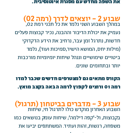
את השפה מחדש עם מסגרת אינטנסיבית.
שבוע 2 - יוצאים לדרך (רמה 02)
במהלך השבוע השני נלמד את כל תכני רמת 02,
נעמיק את יכולת הדיבור וההבנה, נכיר
קבוצות פעלים
חדשות,
נתרגל זמן עבר, נרחיב את הידע הדקדוקי
(מילות יחס,
המושא הישיר,סמיכות ועוד), נלמד
ביטויים שימושיים
וננהל שיחות יומיומיות מורכבות
יותר ובתחומים שונים.
הקורס מתאים גם למצטרפים חדשים שכבר למדו
רמה 01 ורוצים לקפוץ לרמה הבאה בקצב מואץ.
שבוע 3 - מדברים בביטחון (תרגול)
השבוע האחרון מוקדש כולו לתרגול חי, שיחות
בקבוצות, ול-'קפה דילמה'; שיחות עומק בנושאים כמו
משפחה, רגשות, זהות ועתיד. המשתתפים יביעו את