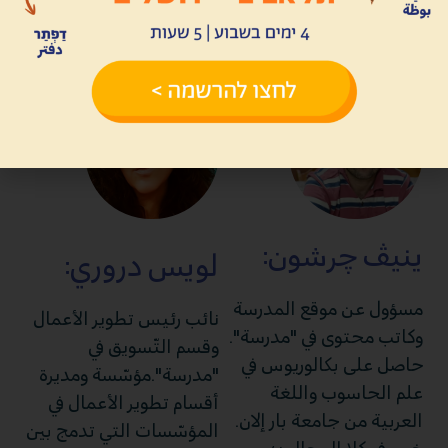
على البيئة، الموسيقى
أبًا لألما وياهي
و(طبعًا) في اللّغات.
ينيڤ چرشون:
لويس دروري:
مسؤول عن موقع المدرسة
نائب رئيس تطوير الأعمال
وكاتب محتوى في "مدرسة".
وقسم التّسويق في
حاصل على بكالوريوس في
"مدرسة".مؤسّسة ومديرة
علم الحاسوب واللغة
أقسام تطوير الأعمال في
العربية من جامعة بار إلان.
المؤسّسات التي تدمج بين