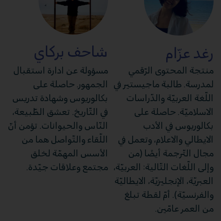
شاحف بركاي
رغد عزّام
منتجة المحتوى الرّقمي
مسؤولة عن ادارة استقبال
لمدرسة. طالبة ماجيستير في
الجمهور. حاصلة على
اللّغة العربيّة والدّراسات
بكالوريوس وشهادة تدريس
الاسلاميّة. حاصلة على
في التّاريخ. تعشق الطّبيعة،
بكالوريوس في الأدب
النّاس والحيوانات. تؤمن أنّ
الايطالي والاعلام، وتعمل في
اللّقاء والتّواصل هما من
مجال التّرجمة أيضًا (من
الأسس المهمّة لخلق
وإلى اللّغات التّالية: العربيّة،
مجتمع وعلاقات جيّدة.
العبريّة، الإنجليزيّة، الايطاليّة
والفرنسيّة). أمّ لقطة تبلغ
من العمر عامّين.