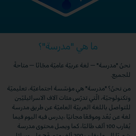
ما هي "مدرسة"؟
نحنُ "مدرسة" – لغة عربيّة عاميّة مجّانًا – متاحةً
للجميع.
من نحنُ؟ "مدرسة" هي مؤسّسة اجتماعيّة، تعليميّة
وتكنولوجيّة، الّتي تدرّس مئات آلاف الاسرائيليّين
للتواصل باللغة العربيّة العاميّة عن طريق مدرسة
لغة عن بُعُد وموقعًا مجانيّا ،يدرس فيه اليوم فيما
يُقارب 100 ألف طالبًا، كما ويصل محتوى مدرسة
شهريّا الى ما يقارب 200 ألف متصفّح على وسائل