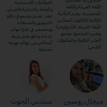
خبير في كلا المجالين؛
القطاعات الاجتماعية
اللّغة العربيّة واللّغة
والعامة والتجارية لأكثر من
المحوسبة. يعتبر الثلّاتية
عقد. تعيش وتنمو في عالم
التّالية كالثّالوث المقدّس:
التسويق والمبيعات
اللّغة العربيّة، التّكنولوجيا
ويتخصص في فتح أبواب
وتغيير المجتمع. يعشق
عديدة وخلق فرص وربط
ألعاب الطّاولة والمأكولات
أشخاص من عوالم مهنية
الصّحيّ
مختلفة.
ميخال روسين
سندس الحوت