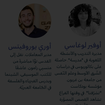
أوفير لوغاسي
أوري يوروفيتس
مديرة التدريب والأنشطة
مدير المعاملات. نقل إلى
اللغوية في "مدرسة". حاصلة
القدس توًّا مباشرةً من
على بكالوريوس في دراسات
متسپي رامون. عاشقًا
الشّرق الأوسط وعلم النّفس
للكتب، الموسيقى، السّينما
من جامعة بن غريون.
ويدرس الفيزياء والفلسفة
مؤسّسة بودكاست
في الجّامعة العبريّة.
"تشرّفنا". في وقتها الفراغ
تشاهد القصص المصوّرة