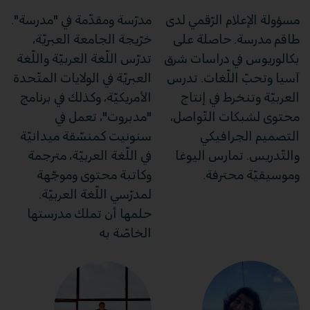
مسؤولة الإعلام الرّقمي لدى
مدرّسة ومقدّمة في "مدرسة".
طاقم مدرسة. حاصلة على
خرّيجة الجامعة العبريّة،
بكالوريوس في دراسات شرق
تدرّس اللّغة العربيّة واللّغة
آسيا وتحبّ اللّغات. تدرس
العبريّة في الولايات المتّحدة
العربيّة وتنخرط في إنتاج
الأمريكيّة، وكذلك في برنامج
محتوى لشبكات التّواصل،
"مدبروت"، تعمل في
التصميم الجرافيكي
سنونيت كمنسّقة ميدانيّة
والتّدريس. تمارس اليوغا
في اللّغة العربيّة، مترجمة
وموسيقيّة محترفة.
وكاتبة محتوى وموجّهة
لمدرّسي اللّغة العربيّة.
حلمها أن تملك مدرستها
الخاصّة به