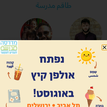
طاقم مدرسة
چلعاد سڤيت
دانييل دوتان
مؤسّس ومدير البحث
محامٍ وناشط سياسيّ.
والتّطوير في مدرسة. حاصل
مؤسّس ومدير تنفيذي
على بكالوريوس في علم
لمدرسة. عاشق لرياضة كرة
الاجتماع والأنثروبولوجيا
القدم، مصوّر وكاتب
والعربية والبوذية. يسكن في
للكلمات المتقطّعة (فقط
القدس ويهتم في الحفاظ
في اللّغة العبريّة حتّى الآن).