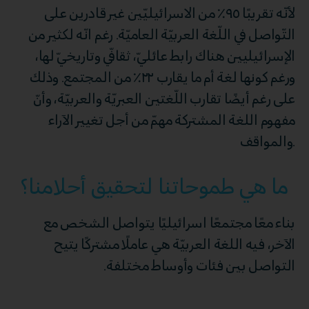
لأنّه تقريبًا ٩٥٪ من الاسرائيليّين غير قادرين على
التّواصل في اللّغة العربيّة العاميّة. رغم انّه لكثير من
الإسرائيليين هناك رابط عائليّ، ثقافيّ وتاريخيّ لها،
ورغم كونها لغة أم ما يقارب ٢٢٪ من المجتمع. وذلك
على رغم أيضًا تقارب اللّغتين العبريّة والعربيّة، وأنّ
مفهوم اللغة المشتركة مهمّ من أجل تغيير الآراء
والمواقف.
ما هي طموحاتنا لتحقيق أحلامنا؟
بناء معًا مجتمعًا اسرائيليًا يتواصل الشخص مع
الآخر، فيه اللغة العربيّة هي عاملًا مشتركًا يتيح
التواصل بين فئات وأوساط مختلفة.