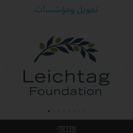
تمويل ومؤسّسات